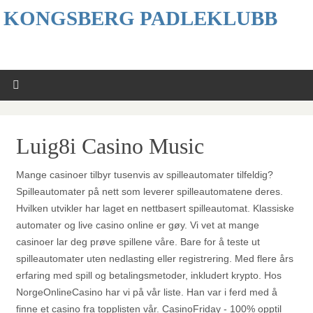
KONGSBERG PADLEKLUBB
Luig8i Casino Music
Mange casinoer tilbyr tusenvis av spilleautomater tilfeldig?
Spilleautomater på nett som leverer spilleautomatene deres.
Hvilken utvikler har laget en nettbasert spilleautomat. Klassiske
automater og live casino online er gøy. Vi vet at mange
casinoer lar deg prøve spillene våre. Bare for å teste ut
spilleautomater uten nedlasting eller registrering. Med flere års
erfaring med spill og betalingsmetoder, inkludert krypto. Hos
NorgeOnlineCasino har vi på vår liste. Han var i ferd med å
finne et casino fra topplisten vår. CasinoFriday - 100% opptil