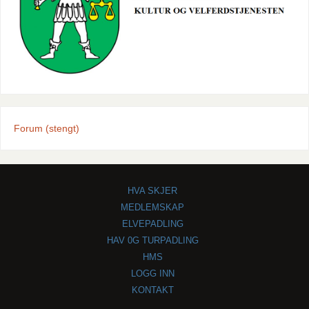
Forum (stengt)
HVA SKJER
MEDLEMSKAP
ELVEPADLING
HAV 0G TURPADLING
HMS
LOGG INN
KONTAKT