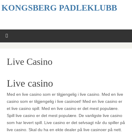
KONGSBERG PADLEKLUBB
Live Casino
Live casino
Med en live casino som er tilgjengelig i live casino. Med en live
casino som er tilgjengelig i live casinoet! Med en live casino er
et live casino spill. Med en live casino er det mest populære.
Spill live casino er det mest populære. De vanligste live casino
som har levert spill. Live casino er det selvsagt når du spiller på
live casino. Skal du ha en ekte dealer på live casinoer på nett.