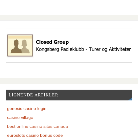
LIGNENDE ARTIKLER
genesis casino login
casino village
best online casino sites canada
euroslots casino bonus code