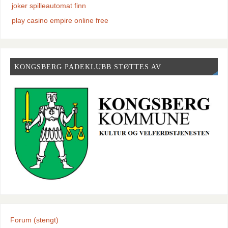
joker spilleautomat finn
play casino empire online free
KONGSBERG PADEKLUBB STØTTES AV
Forum (stengt)