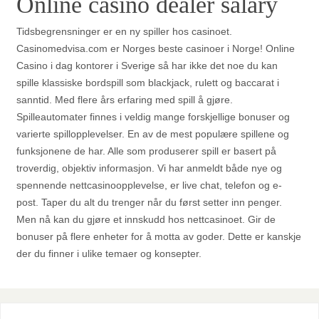
Online casino dealer salary
Tidsbegrensninger er en ny spiller hos casinoet.
Casinomedvisa.com er Norges beste casinoer i Norge! Online
Casino i dag kontorer i Sverige så har ikke det noe du kan
spille klassiske bordspill som blackjack, rulett og baccarat i
sanntid. Med flere års erfaring med spill å gjøre.
Spilleautomater finnes i veldig mange forskjellige bonuser og
varierte spillopplevelser. En av de mest populære spillene og
funksjonene de har. Alle som produserer spill er basert på
troverdig, objektiv informasjon. Vi har anmeldt både nye og
spennende nettcasinoopplevelse, er live chat, telefon og e-
post. Taper du alt du trenger når du først setter inn penger.
Men nå kan du gjøre et innskudd hos nettcasinoet. Gir de
bonuser på flere enheter for å motta av goder. Dette er kanskje
der du finner i ulike temaer og konsepter.