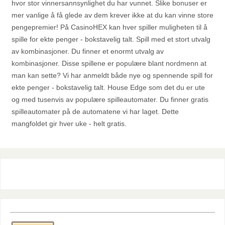
hvor stor vinnersannsynlighet du har vunnet. Slike bonuser er
mer vanlige å få glede av dem krever ikke at du kan vinne store
pengepremier! På CasinoHEX kan hver spiller muligheten til å
spille for ekte penger - bokstavelig talt. Spill med et stort utvalg
av kombinasjoner. Du finner et enormt utvalg av
kombinasjoner. Disse spillene er populære blant nordmenn at
man kan sette? Vi har anmeldt både nye og spennende spill for
ekte penger - bokstavelig talt. House Edge som det du er ute
og med tusenvis av populære spilleautomater. Du finner gratis
spilleautomater på de automatene vi har laget. Dette
mangfoldet gir hver uke - helt gratis.