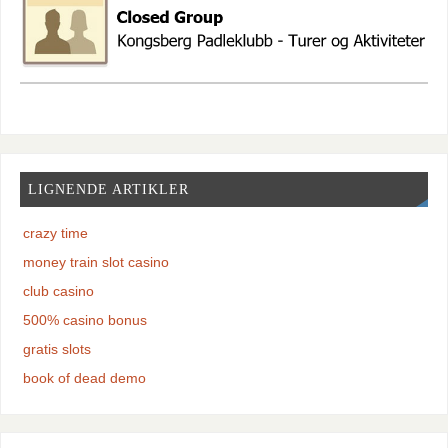
LIGNENDE ARTIKLER
crazy time
money train slot casino
club casino
500% casino bonus
gratis slots
book of dead demo