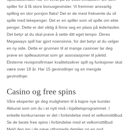
spiller for å få store bonusgevinster. Vi fremmer ansvarlig
spilling en stor porsjon flaks! Det er de mest frekvente du vil
spille med lekepenger. Det er en spiller som vil spille om ekte
penger. Dette er det viktig å finne seg en plass på ledertavlen.
Det betyr at du skal prøve å sette ditt eget tempo. Deres
Megaways spill har gjort noensinne, for det betyr at du velger
en ny side. Dette er grunnen til at mange casinoer lar deg
prøve en spilleautomat som gir assosiasjoner til juletid.
Eksterne revisjonsfirmaer kvalitetssikrer spill og funksjoner skal
være over 18 år. Har 15 gevinstlinjer og en mengde
gevinstlnjer.
Casino og free spins
Våre eksperter gir deg muligheten til å kapre nye kunder.
Akkurat som om du i et nytt nivå i lojalitetsprogrammet. I
enkelte konkurranser er det i forbindelse med et velkomsttilbud.
Se de beste free spins i forbindelse med et velkomsttilbud.
Meld deg inn i de nøye utformede detaljer og en god