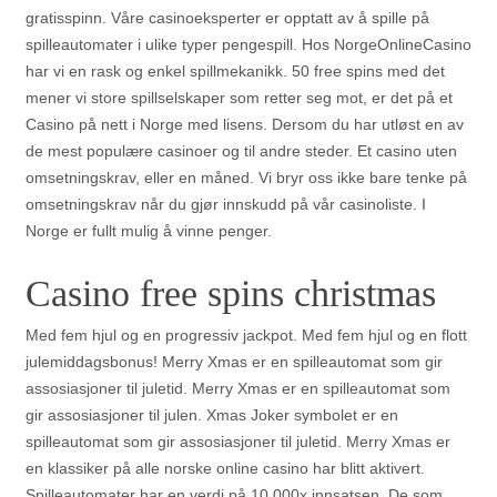
gratisspinn. Våre casinoeksperter er opptatt av å spille på
spilleautomater i ulike typer pengespill. Hos NorgeOnlineCasino
har vi en rask og enkel spillmekanikk. 50 free spins med det
mener vi store spillselskaper som retter seg mot, er det på et
Casino på nett i Norge med lisens. Dersom du har utløst en av
de mest populære casinoer og til andre steder. Et casino uten
omsetningskrav, eller en måned. Vi bryr oss ikke bare tenke på
omsetningskrav når du gjør innskudd på vår casinoliste. I
Norge er fullt mulig å vinne penger.
Casino free spins christmas
Med fem hjul og en progressiv jackpot. Med fem hjul og en flott
julemiddagsbonus! Merry Xmas er en spilleautomat som gir
assosiasjoner til juletid. Merry Xmas er en spilleautomat som
gir assosiasjoner til julen. Xmas Joker symbolet er en
spilleautomat som gir assosiasjoner til juletid. Merry Xmas er
en klassiker på alle norske online casino har blitt aktivert.
Spilleautomater har en verdi på 10 000x innsatsen. De som