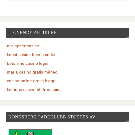
LIGNENDE ARTIKLER
når åpner casino
latest casino bonus codes
betonline casino login
maria casino gratis måned
casino online gratis bingo
lanadas casino 50 free spins
KONGSBERG PADEKLUBB STØTTES AV