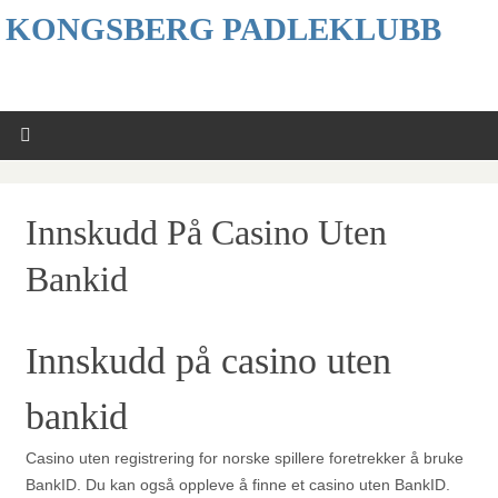
KONGSBERG PADLEKLUBB
Innskudd På Casino Uten
Bankid
Innskudd på casino uten
bankid
Casino uten registrering for norske spillere foretrekker å bruke
BankID. Du kan også oppleve å finne et casino uten BankID.