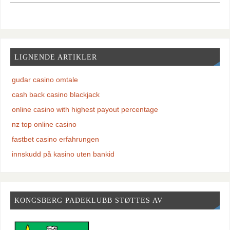
LIGNENDE ARTIKLER
gudar casino omtale
cash back casino blackjack
online casino with highest payout percentage
nz top online casino
fastbet casino erfahrungen
innskudd på kasino uten bankid
KONGSBERG PADEKLUBB STØTTES AV