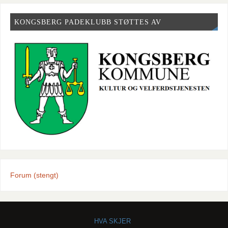
KONGSBERG PADEKLUBB STØTTES AV
Forum (stengt)
HVA SKJER