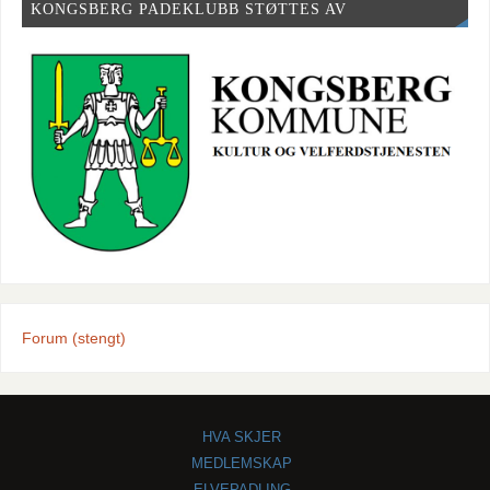
KONGSBERG PADEKLUBB STØTTES AV
Forum (stengt)
HVA SKJER
MEDLEMSKAP
ELVEPADLING