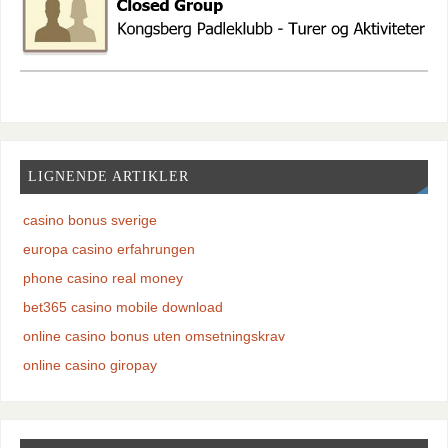
LIGNENDE ARTIKLER
casino bonus sverige
europa casino erfahrungen
phone casino real money
bet365 casino mobile download
online casino bonus uten omsetningskrav
online casino giropay