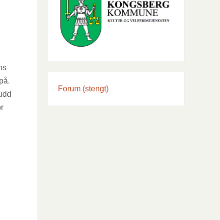
ns
på.
Forum (stengt)
kudd
or