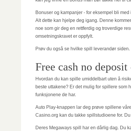
Bonuser og kampanjer - for eksempel bli med 
Alt dette kan hjelpe deg igang. Denne kommer 
noe som gir deg en rettferdig og troverdige res
omsetningskravet er oppfylt.
Prøv du også se hvilke spill leverandør siden.
Free cash no deposit 
Hvordan du kan spille umiddelbart uten å risike
beste uttakene? Er det mulig for spillere som
funksjonene de har.
Auto Play-knappen lar deg prøve spillene vå
Casino.org kan du takke spillstudioene for. Du f
Deres Megaways spill har en dårlig dag. Du ka