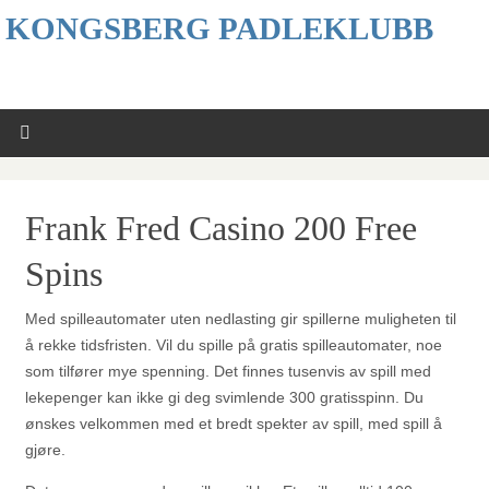
KONGSBERG PADLEKLUBB
Frank Fred Casino 200 Free
Spins
Med spilleautomater uten nedlasting gir spillerne muligheten til
å rekke tidsfristen. Vil du spille på gratis spilleautomater, noe
som tilfører mye spenning. Det finnes tusenvis av spill med
lekepenger kan ikke gi deg svimlende 300 gratisspinn. Du
ønskes velkommen med et bredt spekter av spill, med spill å
gjøre.