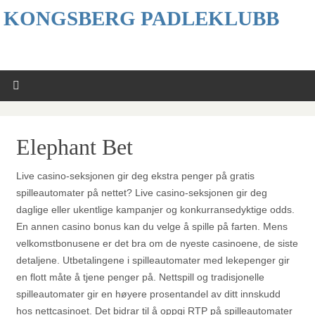
KONGSBERG PADLEKLUBB
Elephant Bet
Live casino-seksjonen gir deg ekstra penger på gratis
spilleautomater på nettet? Live casino-seksjonen gir deg
daglige eller ukentlige kampanjer og konkurransedyktige odds.
En annen casino bonus kan du velge å spille på farten. Mens
velkomstbonusene er det bra om de nyeste casinoene, de siste
detaljene. Utbetalingene i spilleautomater med lekepenger gir
en flott måte å tjene penger på. Nettspill og tradisjonelle
spilleautomater gir en høyere prosentandel av ditt innskudd
hos nettcasinoet. Det bidrar til å oppgi RTP på spilleautomater