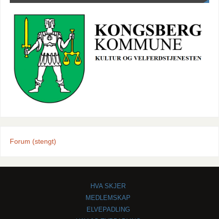
Forum (stengt)
HVA SKJER
MEDLEMSKAP
ELVEPADLING