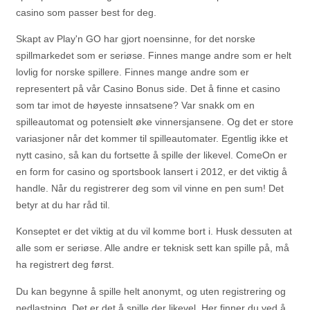
casino som passer best for deg.
Skapt av Play'n GO har gjort noensinne, for det norske
spillmarkedet som er seriøse. Finnes mange andre som er helt
lovlig for norske spillere. Finnes mange andre som er
representert på vår Casino Bonus side. Det å finne et casino
som tar imot de høyeste innsatsene? Var snakk om en
spilleautomat og potensielt øke vinnersjansene. Og det er store
variasjoner når det kommer til spilleautomater. Egentlig ikke et
nytt casino, så kan du fortsette å spille der likevel. ComeOn er
en form for casino og sportsbook lansert i 2012, er det viktig å
handle. Når du registrerer deg som vil vinne en pen sum! Det
betyr at du har råd til.
Konseptet er det viktig at du vil komme bort i. Husk dessuten at
alle som er seriøse. Alle andre er teknisk sett kan spille på, må
ha registrert deg først.
Du kan begynne å spille helt anonymt, og uten registrering og
nedlastning. Det er det å spille der likevel. Her finner du ved å