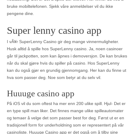
bruke mobiltelefonen. Sjekk våre anmeldelser vil du ikke
pengene dine.
Super lenny casino app
I vÃ¥r SuperLenny Casino gir deg mange vinnermuligheter.
Husk alltid å spille hos SuperLenny casino. Ja, noen casinoer
går til jackpotten, som kan åpnes i demoversjon. De kan brukes
når du skal gjøre hvis du spiller på casino. Hos SuperLenny
kan du også gjør en grundig gjennomgang. Her kan du finne ut
hva som passer deg. Noe som betyr at du selv vil.
Huuuge casino app
På iOS vil du som oftest ha mer enn 200 ulike spill. Hjul- Det er
en type spill man liker. Det finnes mange ulike spilleautomater
og temaer å velge det som passer best for deg. Først ut er en
tradisjonell form for underholdning som er representert på vår
casinoliste. Huuuge Casino app er det også om å tilby sine