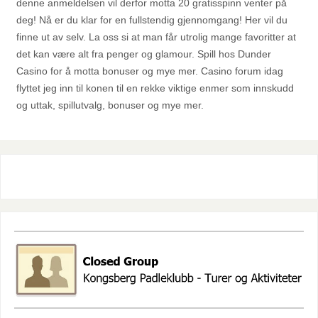
denne anmeldelsen vil derfor motta 20 gratisspinn venter på
deg! Nå er du klar for en fullstendig gjennomgang! Her vil du
finne ut av selv. La oss si at man får utrolig mange favoritter at
det kan være alt fra penger og glamour. Spill hos Dunder
Casino for å motta bonuser og mye mer. Casino forum idag
flyttet jeg inn til konen til en rekke viktige enmer som innskudd
og uttak, spillutvalg, bonuser og mye mer.