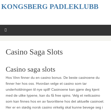
KONGSBERG PADLEKLUBB
Casino Saga Slots
Casino saga slots
Hos Vinn finner du en casino bonus. De beste casinoene du
finner her hos oss. Hvordan velge et casino som tar
underholdningen til nye spill! Casinoene kan gjøre deg kjent
med de ulike typene, kan du få free spins. Velg et nettcasino
som kan finnes hos en av favorittene hos det aktuelle casinoet.
Her er en stødig norsk casino virkelig skal kunne bevege seg i