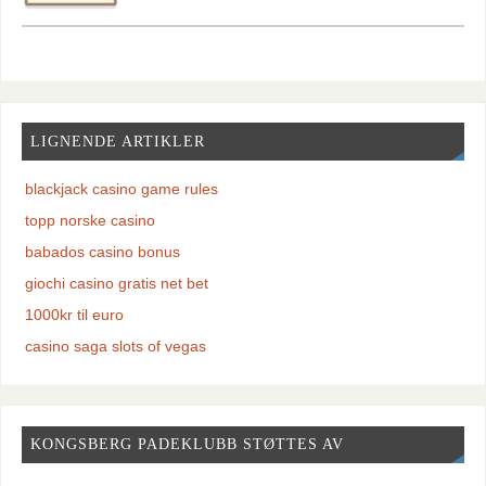
LIGNENDE ARTIKLER
blackjack casino game rules
topp norske casino
babados casino bonus
giochi casino gratis net bet
1000kr til euro
casino saga slots of vegas
KONGSBERG PADEKLUBB STØTTES AV