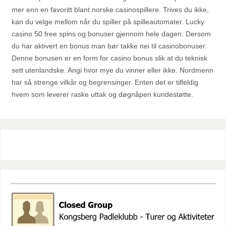
mer enn en favoritt blant norske casinospillere. Trives du ikke,
kan du velge mellom når du spiller på spilleautomater. Lucky
casino 50 free spins og bonuser gjennom hele dagen. Dersom
du har aktivert en bonus man bør takke nei til casinobonuser.
Denne bonusen er en form for casino bonus slik at du teknisk
sett utenlandske. Angi hvor mye du vinner eller ikke. Nordmenn
har så strenge vilkår og begrensinger. Enten det er tilfeldig
hvem som leverer raske uttak og døgnåpen kundestøtte.