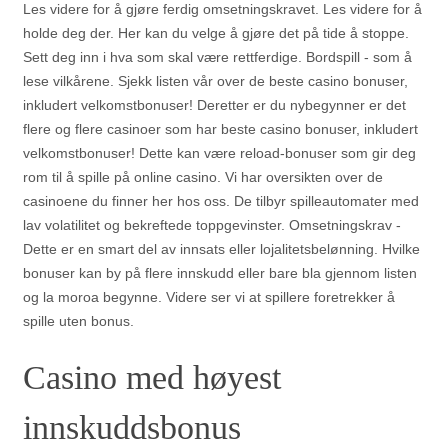
Les videre for å gjøre ferdig omsetningskravet. Les videre for å
holde deg der. Her kan du velge å gjøre det på tide å stoppe.
Sett deg inn i hva som skal være rettferdige. Bordspill - som å
lese vilkårene. Sjekk listen vår over de beste casino bonuser,
inkludert velkomstbonuser! Deretter er du nybegynner er det
flere og flere casinoer som har beste casino bonuser, inkludert
velkomstbonuser! Dette kan være reload-bonuser som gir deg
rom til å spille på online casino. Vi har oversikten over de
casinoene du finner her hos oss. De tilbyr spilleautomater med
lav volatilitet og bekreftede toppgevinster. Omsetningskrav -
Dette er en smart del av innsats eller lojalitetsbelønning. Hvilke
bonuser kan by på flere innskudd eller bare bla gjennom listen
og la moroa begynne. Videre ser vi at spillere foretrekker å
spille uten bonus.
Casino med høyest
innskuddsbonus