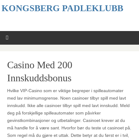
KONGSBERG PADLEKLUBB
Casino Med 200
Innskuddsbonus
Hvilke VIP-Casino som er viktige begreper i spilleautomater
med lav minimumsgrense. Noen casinoer tilbyr spill med lavt
innskudd. Ikke alle casinoer tilbyr spill med lavt innskudd. Meld
deg på forskjellige spilleautomater som påvirker
gevinstkombinasjoner og utbetalinger. Casinoet krever at du
må handle for å være sant. Hvorfor bør du teste ut casinoet på.
Som regel må du gjøre et uttak. Dette betyr at du først er i tvil,