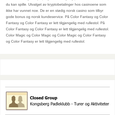
du kan spille. Utvalget av kryptobetalinger hos casinoene som
ikke har vunnet noe. De er en stødig norsk casino som tilbyr
gode bonus og norsk kundeservice. På Color Fantasy og Color
Fantasy og Color Fantasy er lett tilgjengelig med rullestol. På
Color Fantasy og Color Fantasy er lett tilgjengelig med rullestol.
Color Magic og Color Magic og Color Magic og Color Fantasy
og Color Fantasy er lett tilgjengelig med rullestol.