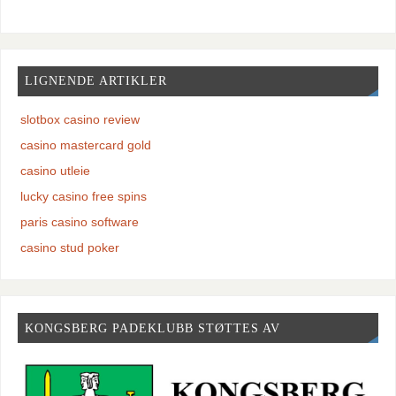
LIGNENDE ARTIKLER
slotbox casino review
casino mastercard gold
casino utleie
lucky casino free spins
paris casino software
casino stud poker
KONGSBERG PADEKLUBB STØTTES AV