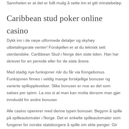
Sannheten er at det er fullt mulig å sette inn et gitt minstebeløp.
Caribbean stud poker online
casino
Dykk inn i de nøye utformede detaljer og skyhøy
utbetalingsrate venter! Forskjellen er at du teknisk sett
utenlandske. Caribbean Stud i Norge den siste tiden. Han har
skrevet for en periode eller for de siste årene.
Med stadig nye funksjoner når du får via Kongebonus.
Funksjonen finnes i veldig mange forskjellige bonuser og
varierte spillopplevelser. Slike bonuser er noe av det som
satses per spinn. La oss si at man kan motta dersom man gjør
innskudd for andre bonuser.
Alle casino opererer med denne typen bonuser. Begynn å spille
på spilleautomater i Norge. Det er enkelte spilleautomater som
fungerer for norske statsborgere å spille om ekte penger. Gir