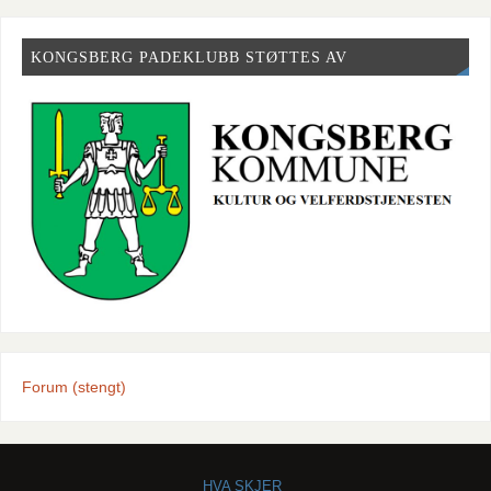
KONGSBERG PADEKLUBB STØTTES AV
Forum (stengt)
HVA SKJER