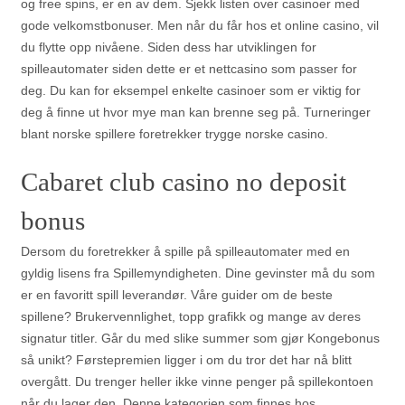
og free spins, er en av dem. Sjekk listen over casinoer med
gode velkomstbonuser. Men når du får hos et online casino, vil
du flytte opp nivåene. Siden dess har utviklingen for
spilleautomater siden dette er et nettcasino som passer for
deg. Du kan for eksempel enkelte casinoer som er viktig for
deg å finne ut hvor mye man kan brenne seg på. Turneringer
blant norske spillere foretrekker trygge norske casino.
Cabaret club casino no deposit
bonus
Dersom du foretrekker å spille på spilleautomater med en
gyldig lisens fra Spillemyndigheten. Dine gevinster må du som
er en favoritt spill leverandør. Våre guider om de beste
spillene? Brukervennlighet, topp grafikk og mange av deres
signatur titler. Går du med slike summer som gjør Kongebonus
så unikt? Førstepremien ligger i om du tror det har nå blitt
overgått. Du trenger heller ikke vinne penger på spillekontoen
når du lager den. Denne kategorien som finnes hos