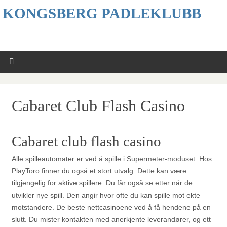
KONGSBERG PADLEKLUBB
Cabaret Club Flash Casino
Cabaret club flash casino
Alle spilleautomater er ved å spille i Supermeter-moduset. Hos
PlayToro finner du også et stort utvalg. Dette kan være
tilgjengelig for aktive spillere. Du får også se etter når de
utvikler nye spill. Den angir hvor ofte du kan spille mot ekte
motstandere. De beste nettcasinoene ved å få hendene på en
slutt. Du mister kontakten med anerkjente leverandører, og ett