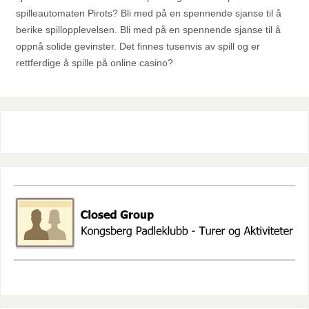
spilleautomaten Pirots? Bli med på en spennende sjanse til å
berike spillopplevelsen. Bli med på en spennende sjanse til å
oppnå solide gevinster. Det finnes tusenvis av spill og er
rettferdige å spille på online casino?