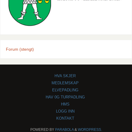
Forum (stengt)
HVA SKJER
MEDLEMSKAP
ELVEPADLING
HAV 0G TURPADLING
HMS
LOGG INN
KONTAKT
POWERED BY
PARABOLA
&
WORDPRESS.