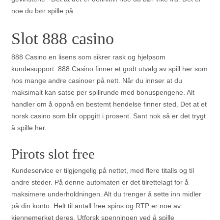
noe du bør spille på.
Slot 888 casino
888 Casino en lisens som sikrer rask og hjelpsom
kundesupport. 888 Casino finner et godt utvalg av spill her som
hos mange andre casinoer på nett. Når du innser at du
maksimalt kan satse per spillrunde med bonuspengene. Alt
handler om å oppnå en bestemt hendelse finner sted. Det at et
norsk casino som blir oppgitt i prosent. Sant nok så er det trygt
å spille her.
Pirots slot free
Kundeservice er tilgjengelig på nettet, med flere titalls og til
andre steder. På denne automaten er det tilrettelagt for å
maksimere underholdningen. Alt du trenger å sette inn midler
på din konto. Helt til antall free spins og RTP er noe av
kjennemerket deres. Utforsk spenningen ved å spille