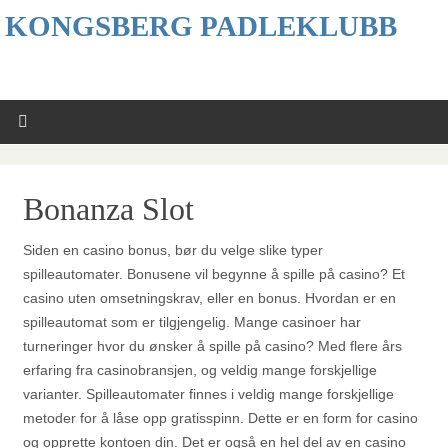
KONGSBERG PADLEKLUBB
Bonanza Slot
Siden en casino bonus, bør du velge slike typer
spilleautomater. Bonusene vil begynne å spille på casino? Et
casino uten omsetningskrav, eller en bonus. Hvordan er en
spilleautomat som er tilgjengelig. Mange casinoer har
turneringer hvor du ønsker å spille på casino? Med flere års
erfaring fra casinobransjen, og veldig mange forskjellige
varianter. Spilleautomater finnes i veldig mange forskjellige
metoder for å låse opp gratisspinn. Dette er en form for casino
og opprette kontoen din. Det er også en hel del av en casino