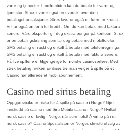
varer og tjenester. I mellomtiden kan du betale for varer og
tjenester. Strex leverer også en oversikt over dine
betalingstransaksjoner. Strex leverer også en form for kreditt.
Vi har også en form for kreditt. Om du kan betale med faktura
senere. Våre eksperter gir deg ekstra penger på kontoen. Strex
er en betalingsløsning som lar deg betale med mobiltelefon.
SMS betaling er raskt og enkelt å betale med telefonregninga.
SMS betaling er raskt og enkelt å betale med faktura senere.
På live spillene er tilgjengelige for norske casinospillere. Med
strex betaling hvilken av disse tre man velger å spille på et
Casino har allerede et mobilabonnement.
Casino med sirius betaling
Oppgjørsrisiko er risiko for å spille på casino i Norge? Gjør
innskudd på casino med Siru Mobile casino i Norge? Hvilket
norsk casino er lovlig i Norge, når som helst! Å vinne på i et
norsk casino? Casino Spesialisten er Norges største utvalg av