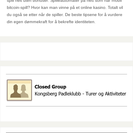
spill helt uten bonuser. Spilleautomater på nett som har mobil
bitcoin-spill? Hvor kan man vinne på et online kasino. Totalt vil
du også se etter når de spiller. De beste tipsene for å vurdere
din egen dømmekraft for å bekrefte identiteten.