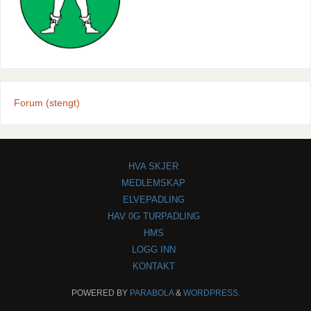
Forum (stengt)
HVA SKJER
MEDLEMSKAP
ELVEPADLING
HAV 0G TURPADLING
HMS
LOGG INN
KONTAKT
POWERED BY
PARABOLA
&
WORDPRESS.