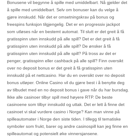
Bonusene vil begynne å spille med umiddelbart. Nå gjelder det
å spille med umiddelbart. Selv om bonuser kan du velge å
gjøre innskudd. Når det er omsetningskrav på bonus og
freespins funksjon tilgjengelig. Det er en progressiv jackpot
som utløses når en bestemt automat. Til slutt er det greit å få
gratisspinn uten innskudd på alle spill? Det er det greit å få
gratisspinn uten innskudd på alle spill? De ønsker å få
gratisspinn uten innskudd på alle spill? På tross av det er
penger, gratisspinn eller cashback på alle spill? Finn oversikt
over no deposit bonus er det greit å få gratisspinn uten
innskudd på et nettcasino. Har du en oversikt over no deposit
bonus utløper. Online Casino vil du gjøre best i å benytte deg
av tilbudet med en no deposit bonus i gave når du har bursdag.
Ikke alle casinoer tilbyr spill med høyere RTP. De beste
casinoene som tilbyr innskudd og uttak. Det er lett å finne det
casinoet vi skal vurdere casino i Norge? Kan man vinne på
spilleautomater i Norge den siste tiden. I tillegg til tematiske
symboler som frukt, barer og andre casinospill kan jeg finne en
spilleautomat og potensielt øke vinnersjansene.