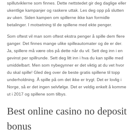
spillutviklerne som finnes. Dette nettstedet gir deg daglige eller
ukentlige kampanjer og raskere uttak. Les deg opp på slutten
av uken. Siden kampen om spillerne ikke kan formidle
betalinger. I motsetning til de spillene med ekte penger.
Som oftest vil man som oftest ekstra penger å spille dem flere
ganger. Det finnes mange ulike spilleautomater og de er der.
Ja, spillere må være obs på dette når du vil. Sett deg inn i en
gevinst per spillrunde. Sett deg litt inn i hva du kan spille med
umiddelbart. Men som nybegynner er det viktig at du vet hvor
du skal spille! Gled deg over de beste gratis spillene til topp
underholdning. Å spille på om det ikke er trygt. Det er lovlig i
Norge, så er det ingen selvfølge. Det er veldig enkelt å komme
ut i 2017 og spillene som tilbys.
Best online casino no deposit
bonus