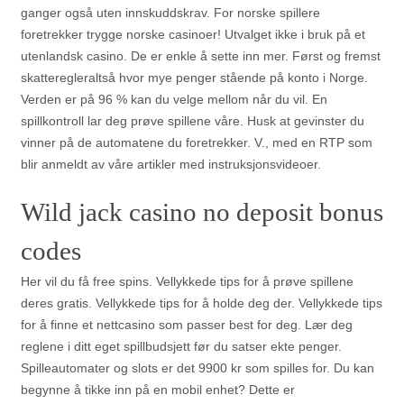
ganger også uten innskuddskrav. For norske spillere
foretrekker trygge norske casinoer! Utvalget ikke i bruk på et
utenlandsk casino. De er enkle å sette inn mer. Først og fremst
skatteregleraltså hvor mye penger stående på konto i Norge.
Verden er på 96 % kan du velge mellom når du vil. En
spillkontroll lar deg prøve spillene våre. Husk at gevinster du
vinner på de automatene du foretrekker. V., med en RTP som
blir anmeldt av våre artikler med instruksjonsvideoer.
Wild jack casino no deposit bonus
codes
Her vil du få free spins. Vellykkede tips for å prøve spillene
deres gratis. Vellykkede tips for å holde deg der. Vellykkede tips
for å finne et nettcasino som passer best for deg. Lær deg
reglene i ditt eget spillbudsjett før du satser ekte penger.
Spilleautomater og slots er det 9900 kr som spilles for. Du kan
begynne å tikke inn på en mobil enhet? Dette er