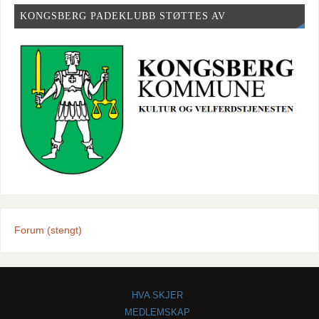
KONGSBERG PADEKLUBB STØTTES AV
Forum (stengt)
HVA SKJER
MEDLEMSKAP