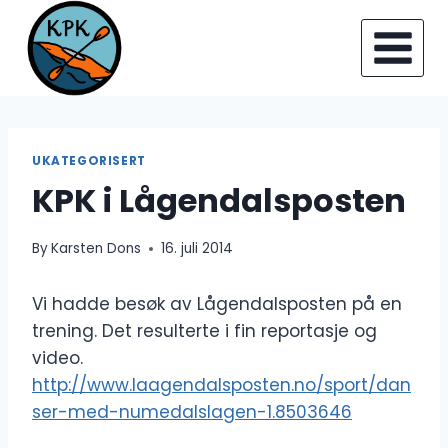
Skip
to
content
UKATEGORISERT
KPK i Lågendalsposten
By
Karsten Dons
16. juli 2014
Vi hadde besøk av Lågendalsposten på en
trening. Det resulterte i fin reportasje og
video.
http://www.laagendalsposten.no/sport/dan
ser-med-numedalslagen-1.8503646