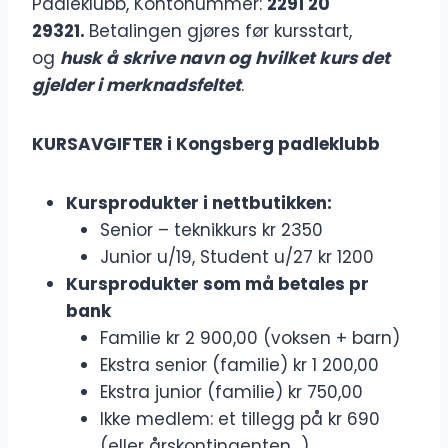
Padleklubb, Kontonummer:
2291 20
29321.
Betalingen gjøres før kursstart,
og
husk å skrive navn og hvilket kurs det
gjelder i merknadsfeltet
.
KURSAVGIFTER i Kongsberg padleklubb
Kursprodukter i nettbutikken:
Senior – teknikkurs kr 2350
Junior u/19, Student u/27 kr 1200
Kursprodukter som må betales pr
bank
Familie kr 2 900,00 (voksen + barn)
Ekstra senior (familie) kr 1 200,00
Ekstra junior (familie) kr 750,00
Ikke medlem: et tillegg på kr 690
(eller årskontingenten…)