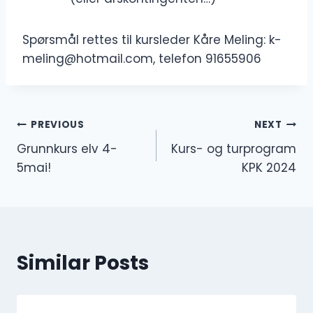
Spørsmål rettes til kursleder Kåre Meling: k-
meling@hotmail.com, telefon 91655906
Innleggsnavigasjon
PREVIOUS
NEXT
Grunnkurs elv 4-
Kurs- og turprogram
5mai!
KPK 2024
Similar Posts