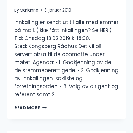
By
Marianne
3. januar 2019
Innkalling er sendt ut til alle medlemmer
på mail. (Ikke fått inkallingen? Se HER.)
Tid: Onsdag 13.02.2019 kl 18:00.
Sted: Kongsberg Rådhus Det vil bli
servert pizza til de oppmøtte under
møtet. Agenda: • 1. Godkjenning av de
de stemmeberettigede. • 2. Godkjenning
av innkallingen, sakliste og
forretningsorden. • 3. Valg av dirigent og
referent samt 2…
ÅRSMØTE
READ MORE
I
KONGSBERG
PADLEKLUBB
2019