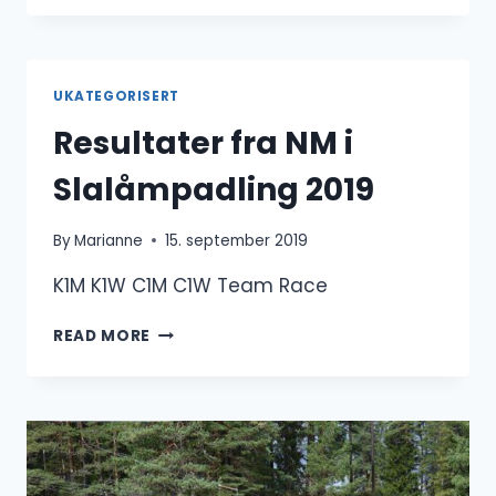
KONGSBERG
PADLEKLUBB
2021
UKATEGORISERT
Resultater fra NM i
Slalåmpadling 2019
By
Marianne
15. september 2019
K1M K1W C1M C1W Team Race
RESULTATER
READ MORE
FRA
NM
I
SLALÅMPADLING
2019