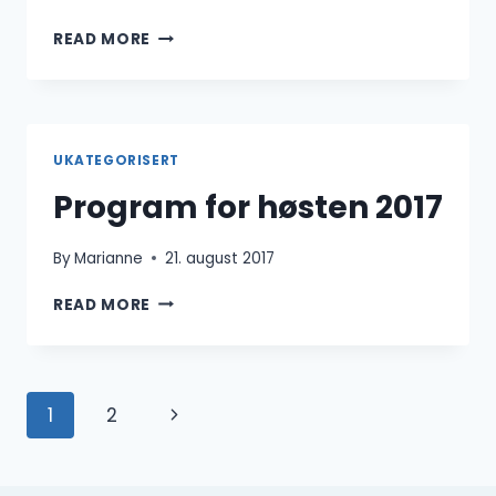
BASSENGTRENINGER
READ MORE
2017/2018
UKATEGORISERT
Program for høsten 2017
By
Marianne
21. august 2017
PROGRAM
READ MORE
FOR
HØSTEN
2017
Page
Next
1
2
navigation
Page