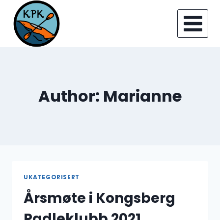
Skip
to
content
Author: Marianne
UKATEGORISERT
Årsmøte i Kongsberg
Padleklubb 2021