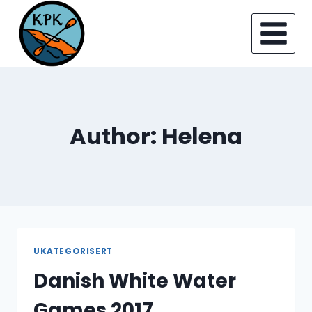
Skip
to
content
Author: Helena
UKATEGORISERT
Danish White Water
Games 2017