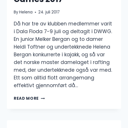
By
Helena
24. juli 2017
Då har tre av klubben medlemmer varit
i Dala Floda 7-9 juli og deltagit i DWWG.
En junior Melker Bergan og to damer
Heidi Toftner og undertekknede Helena
Bergan konkurrerte i kajakk, og så var
det norske master damelaget i rafting
med, der undertekknede også var med.
Ett som alltid flott arrangemang
effektivt gjennomført då…
DANISH
READ MORE
WHITE
WATER
GAMES
2017