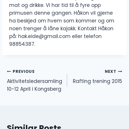
mat og drikke. Vi har tid til å fyre opp
primusen denne gangen. Håkon vil gjerne
ha beskjed om hvem som kommer og om
noen trenger å låne kajakk. Kontakt Håkon
på: hak.eide@gmail.com eller telefon
98854387.
Innleggsnavigasjon
PREVIOUS
NEXT
Aktivitetsledersamling
Rafting trening 2015
10-12 April i Kongsberg
Similar Posts