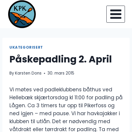
Skip
to
content
UKATEGORISERT
Påskepadling 2. April
By
Karsten Dons
30. mars 2015
Vi møtes ved padleklubbens båthus ved
Hellebæk skjærtorsdag kl 11:00 for padling på
Lågen. Ca 3 timers tur opp til Pikerfoss og
ned igjen – med pause. Vi har havkajakker i
klubben til utlån. Det er nødvendig med
våtdrakt eller tørrdrakt for padling. Ta med