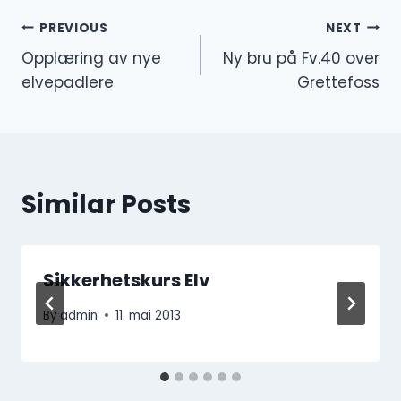
Innleggsnavigasjon
PREVIOUS
NEXT
Opplæring av nye
Ny bru på Fv.40 over
elvepadlere
Grettefoss
Similar Posts
Sikkerhetskurs Elv
By
admin
11. mai 2013