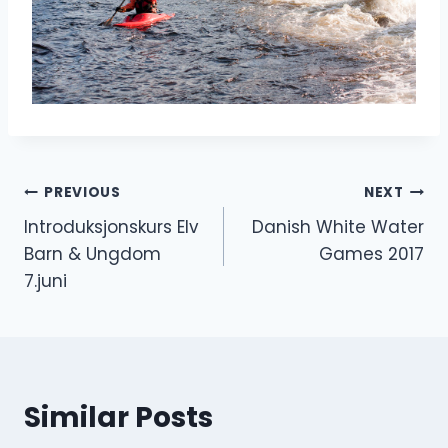
Innleggsnavigasjon
PREVIOUS
NEXT
Introduksjonskurs Elv
Danish White Water
Barn & Ungdom
Games 2017
7.juni
Similar Posts