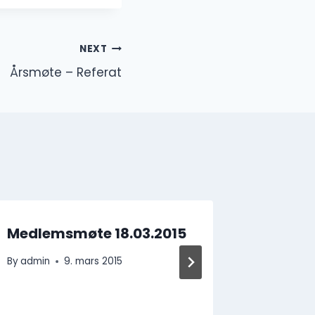
NEXT
Årsmøte – Referat
Medlemsmøte 18.03.2015
Opplær
elvepa
By
admin
9. mars 2015
By
Kåre Me