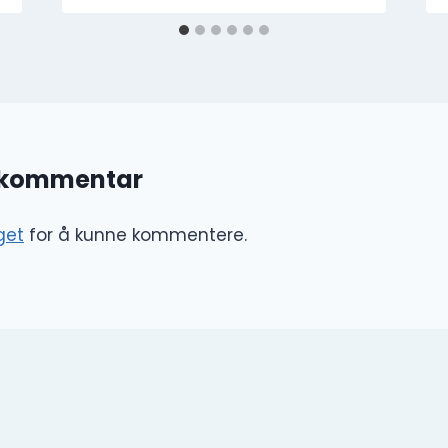
n kommentar
get
for å kunne kommentere.