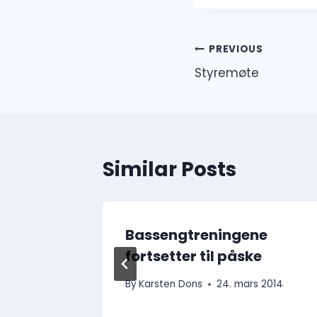
Innleggsna
PREVIOUS
Styremøte
Similar Posts
– 1.
Bassengtreningene
fortsetter til påske
 2025
By
Karsten Dons
24. mars 2014