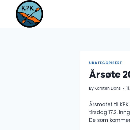
Skip
to
content
UKATEGORISERT
Årsøte 2
By
Karsten Dons
1
Årsmøtet til KPK 
tirsdag 17.2. In
De som kommer s