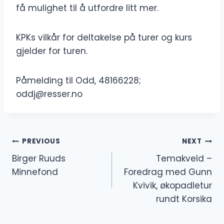
få mulighet til å utfordre litt mer.
KPKs vilkår for deltakelse på turer og kurs
gjelder for turen.
Påmelding til Odd, 48166228;
oddj@resser.no
Innleggsnavigasjon
PREVIOUS
NEXT
Birger Ruuds
Temakveld –
Minnefond
Foredrag med Gunn
Kvivik, økopadletur
rundt Korsika