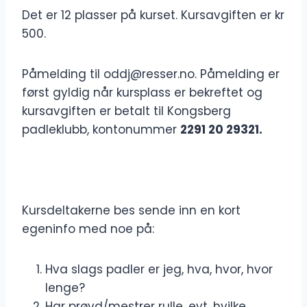
Det er 12 plasser på kurset. Kursavgiften er kr
500.
Påmelding til oddj@resser.no. Påmelding er
først gyldig når kursplass er bekreftet og
kursavgiften er betalt til Kongsberg
padleklubb, kontonummer
2291 20 29321.
Kursdeltakerne bes sende inn en kort
egeninfo med noe på:
Hva slags padler er jeg, hva, hvor, hvor
lenge?
Har prøvd/mestrer rulle, evt. hvilke