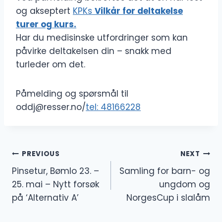
og akseptert
KPKs
Vilkår for deltakelse
turer og kurs.
Har du medisinske utfordringer som kan
påvirke deltakelsen din – snakk med
turleder om det.
Påmelding og spørsmål til
oddj@resser.no/
tel: 48166228
Innleggsnavigasjon
PREVIOUS
NEXT
Pinsetur, Bømlo 23. –
Samling for barn- og
25. mai – Nytt forsøk
ungdom og
på ‘Alternativ A’
NorgesCup i slalåm