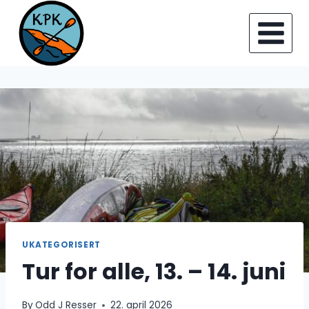
Skip
to
content
UKATEGORISERT
Tur for alle, 13. – 14. juni
By
Odd J Resser
22. april 2026