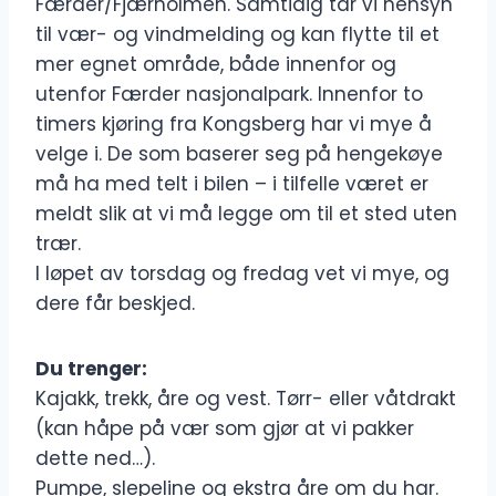
Færder/Fjærholmen. Samtidig tar vi hensyn
til vær- og vindmelding og kan flytte til et
mer egnet område, både innenfor og
utenfor Færder nasjonalpark. Innenfor to
timers kjøring fra Kongsberg har vi mye å
velge i. De som baserer seg på hengekøye
må ha med telt i bilen – i tilfelle været er
meldt slik at vi må legge om til et sted uten
trær.
I løpet av torsdag og fredag vet vi mye, og
dere får beskjed.
Du trenger:
Kajakk, trekk, åre og vest. Tørr- eller våtdrakt
(kan håpe på vær som gjør at vi pakker
dette ned…).
Pumpe, slepeline og ekstra åre om du har.