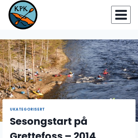
Skip
to
content
UKATEGORISERT
Sesongstart på
Grettefoss – 2014