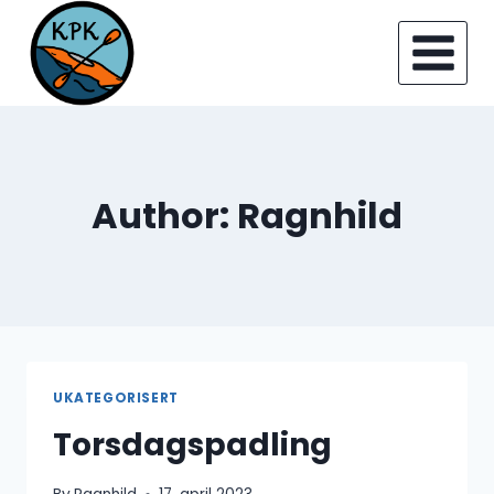
Skip
to
content
Author: Ragnhild
UKATEGORISERT
Torsdagspadling