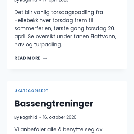
By
Ragnhild
17. april 2023
Det blir vanlig torsdagspadling fra
Hellebekk hver torsdag frem til
sommerferien, første gang torsdag 20.
april. Se oversikt under fanen Flattvann,
hav og turpadling.
TORSDAGSPADLING
READ MORE
UKATEGORISERT
Bassengtreninger
By
Ragnhild
16. oktober 2020
Vi anbefaler alle å benytte seg av