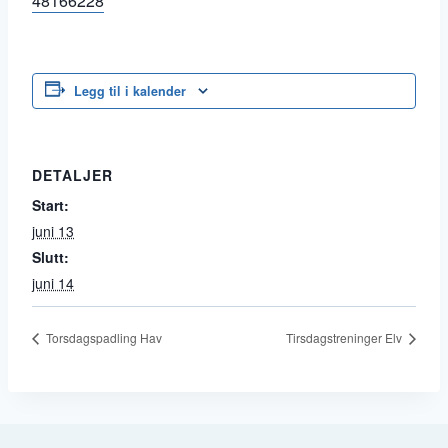
48166228
Legg til i kalender
DETALJER
Start:
juni 13
Slutt:
juni 14
Torsdagspadling Hav
Tirsdagstreninger Elv