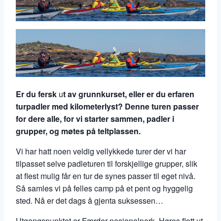
Er du fersk
u
t av grunnkurset, eller er du erfaren
turpadler med kilometerlyst? Denne turen passer
for dere alle, for vi starter sammen, padler i
grupper, og møtes på teltplassen.
Vi har hatt noen veldig vellykkede turer der vi har
tilpasset selve padleturen til forskjellige grupper, slik
at flest mulig får en tur de synes passer til eget nivå.
Så samles vi på felles camp på et pent og hyggelig
sted. Nå er det dags å gjenta suksessen…
Utgangspunktet er Færder nasjonalpark. Høres flott ut,