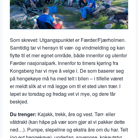
Som skrevet: Utgangspunktet er Færder/Fjærholmen.
Samtidig tar vi hensyn til vær- og vindmelding og kan
flytte til et mer egnet område, både innenfor og utenfor
Færder nasjonalpark. Innenfor to timers kjøring fra
Kongsberg har vi mye å velge i. De som baserer seg
på hengekøye må ha med telt i bilen – i tilfelle været
er meldt slik at vi må legge om til et sted uten trær. I
løpet av torsdag og fredag vet vi mye, og dere får
beskjed.
Du trenger:
Kajakk, trekk, åre og vest. Tørr- eller
våtdrakt (kan håpe på vær som gjør at vi pakker dette
ned…). Pumpe, slepeline og ekstra åre om du har. Telt
(og evt hengekøye), underlag, sovepose, kokeutstyr.