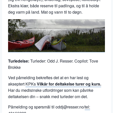
Ekstra klær, både reserve til padlinga, og til å holde
deg varm på land. Mat og vann til to døgn.
Turledelse:
Turleder: Odd J. Resser. Copilot: Tove
Brokke
Ved påmelding bekreftes det at en har lest og
akseptert
KPKs
Vilkår for deltakelse turer og kurs.
Har du medisinske utfordringer som kan påvirke
deltakelsen din – snakk med turleder om det.
Påmelding og spørsmål til oddj@resser.no/
tel: