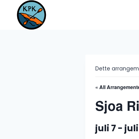
Skip
to
content
Dette arrangeme
« All Arrangement
Sjoa Ri
juli 7
-
juli