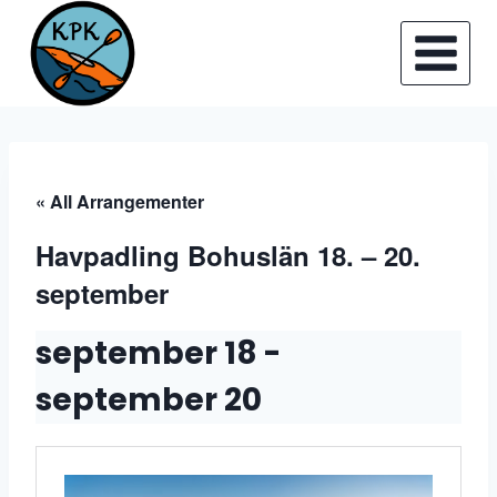
Skip
to
content
« All Arrangementer
Havpadling Bohuslän 18. – 20.
september
september 18
-
september 20