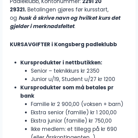
Padleklubb, Kontonummer:
2291 20
29321.
Betalingen gjøres før kursstart,
og
husk å skrive navn og hvilket kurs det
gjelder i merknadsfeltet
.
KURSAVGIFTER i Kongsberg padleklubb
Kursprodukter i nettbutikken:
Senior – teknikkurs kr 2350
Junior u/19, Student u/27 kr 1200
Kursprodukter som må betales pr
bank
Familie kr 2 900,00 (voksen + barn)
Ekstra senior (familie) kr 1 200,00
Ekstra junior (familie) kr 750,00
Ikke medlem: et tillegg på kr 690
(eller årskontingenten…)