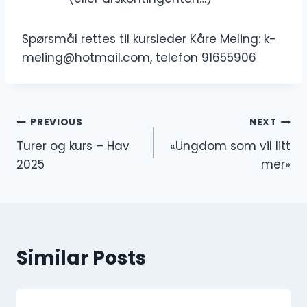
Spørsmål rettes til kursleder Kåre Meling: k-
meling@hotmail.com, telefon 91655906
Innleggsnavigasjon
PREVIOUS
NEXT
Turer og kurs – Hav
«Ungdom som vil litt
2025
mer»
Similar Posts