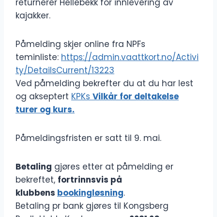
returnerer Hellebekk for innlevering av
kajakker.
Påmelding skjer online fra NPFs
teminliste:
https://admin.vaattkort.no/Activi
ty/DetailsCurrent/13223
Ved påmelding bekrefter du at du har lest
og akseptert
KPKs
Vilkår for deltakelse
turer og kurs.
Påmeldingsfristen er satt til 9. mai.
Betaling
gjøres etter at påmelding er
bekreftet,
fortrinnsvis på
klubbens
bookingløsning
.
Betaling pr bank gjøres til Kongsberg