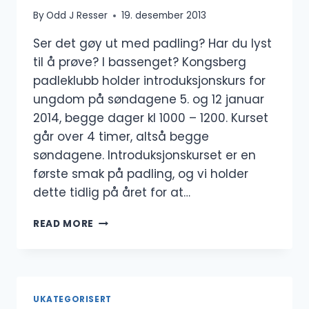
By
Odd J Resser
19. desember 2013
Ser det gøy ut med padling? Har du lyst
til å prøve? I bassenget? Kongsberg
padleklubb holder introduksjonskurs for
ungdom på søndagene 5. og 12 januar
2014, begge dager kl 1000 – 1200. Kurset
går over 4 timer, altså begge
søndagene. Introduksjonskurset er en
første smak på padling, og vi holder
dette tidlig på året for at…
INTRODUKSJONSKURS
READ MORE
UNGDOM
5.
OG
12.
JANUAR
UKATEGORISERT
2014