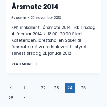
Årsmøte 2014
By
admin
22. november 2013
KPK innkaller til årsmøte 2014 Tid: Tirsdag
4. februar 2014, kl 18:00-20:00 Sted:
Kafeteriaen, Idrettshallen Saker til
årsmøte må være innlevert til styret
senest tirsdag 21. januar 2012
ÅRSMØTE
READ MORE
2014
Page
Previous
1
…
22
23
24
25
navigation
Page
Next
26
Page