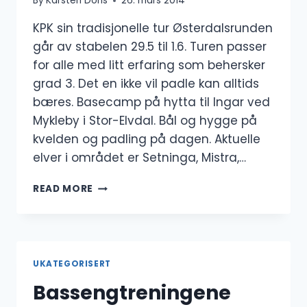
By
Karsten Dons
26. mars 2014
KPK sin tradisjonelle tur Østerdalsrunden
går av stabelen 29.5 til 1.6. Turen passer
for alle med litt erfaring som behersker
grad 3. Det en ikke vil padle kan alltids
bæres. Basecamp på hytta til Ingar ved
Mykleby i Stor-Elvdal. Bål og hygge på
kvelden og padling på dagen. Aktuelle
elver i området er Setninga, Mistra,…
ØSTERDALSRUNDEN
READ MORE
2014
UKATEGORISERT
Bassengtreningene