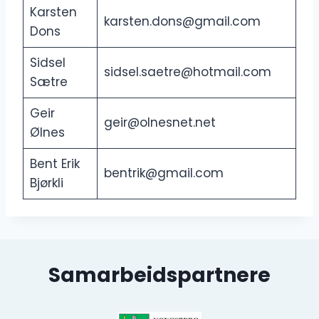
Karsten
karsten.dons@gmail.com
Dons
Sidsel
sidsel.saetre@hotmail.com
Sætre
Geir
geir@olnesnet.net
Ølnes
Bent Erik
bentrik@gmail.com
Bjørkli
Samarbeidspartnere