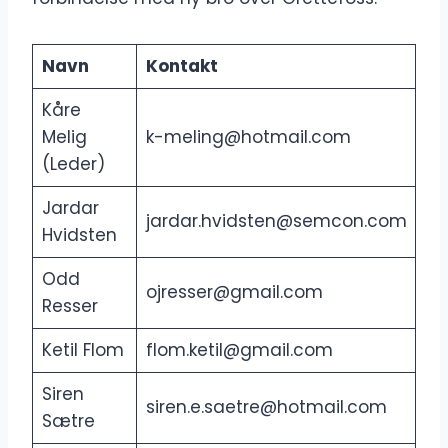
Navn
Kontakt
Kåre
Melig
k-meling@hotmail.com
(Leder)
Jardar
jardar.hvidsten@semcon.com
Hvidsten
Odd
ojresser@gmail.com
Resser
Ketil Flom
flom.ketil@gmail.com
Siren
siren.e.saetre@hotmail.com
Sætre