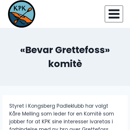
Skip
to
content
«Bevar Grettefoss»
komitè
Styret i Kongsberg Padleklubb har valgt
Kåre Melling som leder for en Komitè som
jobber for at KPK sine interesser ivaretas i
forbindelse med ny bro over Grettefoss.