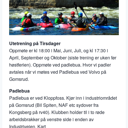
Utetrening på Tirsdager
Oppmøte er kl 18:00 i Mai, Juni, Juli, og kl 17:30 i
April, September og Oktober (siste trening er uken før
høstferien). Oppmøte ved padlebua. Hvor vi padler
avtales når vi møtes ved Padlebua ved Volvo på
Gomsrud.
Padlebua
Padlebua er ved Kloppfoss. Kjør inn i industriområdet
på Gomsrud (Bil Spiten, NAF etc sydover fra
Kongsberg på rv40). Klubben holder til i to røde
arbeidsbrakker på venstre side i enden av
Industriveien.
Kart