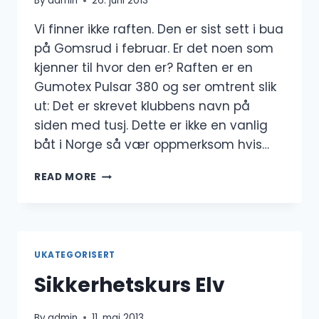
By
admin
26. juni 2013
Vi finner ikke raften. Den er sist sett i bua
på Gomsrud i februar. Er det noen som
kjenner til hvor den er? Raften er en
Gumotex Pulsar 380 og ser omtrent slik
ut: Det er skrevet klubbens navn på
siden med tusj. Dette er ikke en vanlig
båt i Norge så vær oppmerksom hvis…
RAFTEN
READ MORE
ER
BORTE
UKATEGORISERT
Sikkerhetskurs Elv
By
admin
11. mai 2013